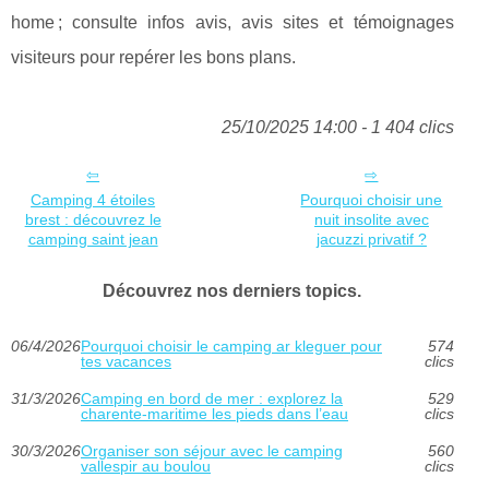
home ; consulte infos avis, avis sites et témoignages
visiteurs pour repérer les bons plans.
25/10/2025 14:00 - 1 404 clics
Camping 4 étoiles
Pourquoi choisir une
brest : découvrez le
nuit insolite avec
camping saint jean
jacuzzi privatif ?
Découvrez nos derniers topics.
06/4/2026
Pourquoi choisir le camping ar kleguer pour
574
tes vacances
clics
31/3/2026
Camping en bord de mer : explorez la
529
charente-maritime les pieds dans l’eau
clics
30/3/2026
Organiser son séjour avec le camping
560
vallespir au boulou
clics