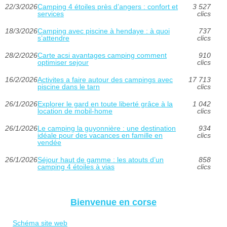
22/3/2026
Camping 4 étoiles près d’angers : confort et
3 527
services
clics
18/3/2026
Camping avec piscine à hendaye : à quoi
737
s’attendre
clics
28/2/2026
Carte acsi avantages camping comment
910
optimiser sejour
clics
16/2/2026
Activites a faire autour des campings avec
17 713
piscine dans le tarn
clics
26/1/2026
Explorer le gard en toute liberté grâce à la
1 042
location de mobil-home
clics
26/1/2026
Le camping la guyonnière : une destination
934
idéale pour des vacances en famille en
clics
vendée
26/1/2026
Séjour haut de gamme : les atouts d’un
858
camping 4 étoiles à vias
clics
Bienvenue en corse
Schéma site web