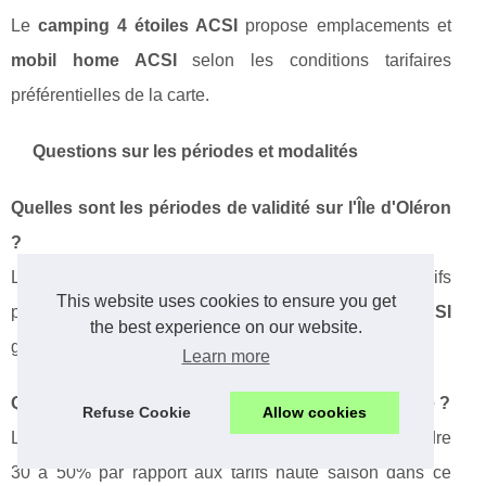
Le
camping 4 étoiles ACSI
propose emplacements et
mobil home ACSI
selon les conditions tarifaires
préférentielles de la carte.
Questions sur les périodes et modalités
Quelles sont les périodes de validité sur l'Île d'Oléron
?
Le
camping ACSI île d'oléron
applique les tarifs
This website uses cookies to ensure you get
préférentiels en
camping basse saison ACSI
the best experience on our website.
généralement de mai à juin et septembre.
Learn more
Quelles économies peut-on réaliser avec cette carte ?
Refuse Cookie
Allow cookies
Les
économies vacances camping
peuvent atteindre
30 à 50% par rapport aux tarifs haute saison dans ce