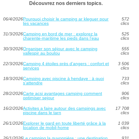
Découvrez nos derniers topics.
06/4/2026
Pourquoi choisir le camping ar kleguer pour
572
tes vacances
clics
31/3/2026
Camping en bord de mer : explorez la
525
charente-maritime les pieds dans l’eau
clics
30/3/2026
Organiser son séjour avec le camping
555
vallespir au boulou
clics
22/3/2026
Camping 4 étoiles près d’angers : confort et
3 506
services
clics
18/3/2026
Camping avec piscine à hendaye : à quoi
733
s’attendre
clics
28/2/2026
Carte acsi avantages camping comment
906
optimiser sejour
clics
16/2/2026
Activites a faire autour des campings avec
17 708
piscine dans le tarn
clics
26/1/2026
Explorer le gard en toute liberté grâce à la
1 039
location de mobil-home
clics
26/1/2026
Le camping la guyonnière : une destination
931