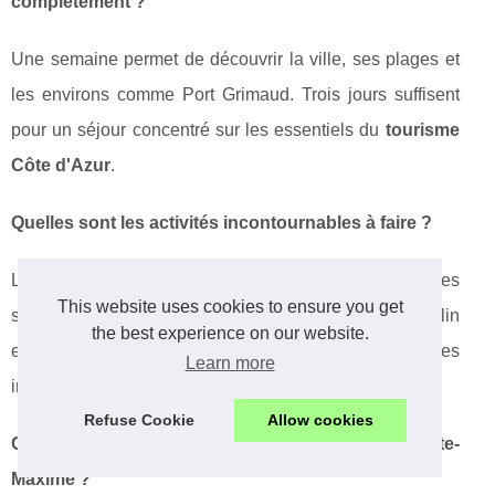
complètement ?
Une semaine permet de découvrir la ville, ses plages et
les environs comme Port Grimaud. Trois jours suffisent
pour un séjour concentré sur les essentiels du
tourisme
Côte d'Azur
.
Quelles sont les activités incontournables à faire ?
Les
balades Sainte-Maxime
le long du front de mer, les
This website uses cookies to ensure you get
sports nautiques, les excursions vers Marines de Cogolin
the best experience on our website.
et la visite du marché provençal constituent les
Learn more
immanquables.
Refuse Cookie
Allow cookies
Où trouver des campings 4 étoiles près de Sainte-
Maxime ?