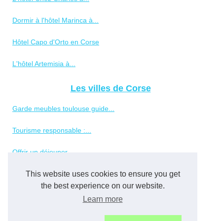
Dormir à l'hôtel Marinca à...
Hôtel Capo d'Orto en Corse
L'hôtel Artemisia à...
Les villes de Corse
Garde meubles toulouse guide...
Tourisme responsable :...
Offrir un déjeuner...
Visiter sainte-maxime :...
This website uses cookies to ensure you get
the best experience on our website.
Que faire à bourg-en-bresse...
Learn more
Faut-il payer la taxe...